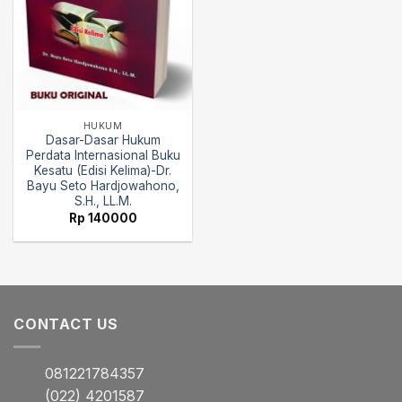
HUKUM
Dasar-Dasar Hukum
Perdata Internasional Buku
Kesatu (Edisi Kelima)-Dr.
Bayu Seto Hardjowahono,
S.H., LL.M.
Rp
140000
CONTACT US
081221784357
(022) 4201587