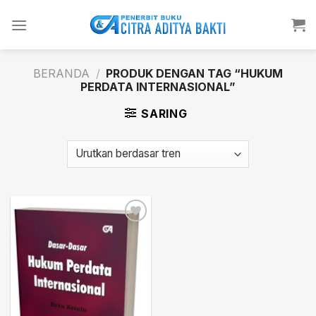
Skip
to
content
BERANDA
/
PRODUK DENGAN TAG “HUKUM
PERDATA INTERNASIONAL”
SARING
Add to
wishlist