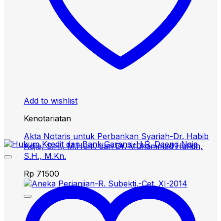
Add to wishlist
Kenotariatan
Akta Notaris untuk Perbankan Syariah-Dr. Habib
Adjie, S.H., M.Hum. dan Dr. Muhammad Hafidh,
S.H., M.Kn.
Rp
71500