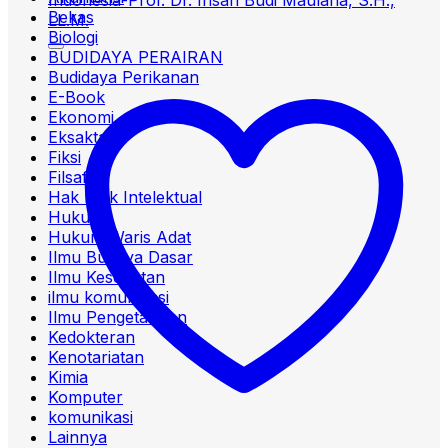
Bekas
Biologi
BUDIDAYA PERAIRAN
Budidaya Perikanan
E-Book
Ekonomi
Eksakta
Fiksi
Filsafat
Hak Milik Intelektual
Hukum
Hukum Waris Adat
Ilmu Budaya Dasar
Ilmu Kesehatan
ilmu komunikasi
Ilmu Pengetahuan
Kedokteran
Kenotariatan
Kimia
Komputer
komunikasi
Lainnya