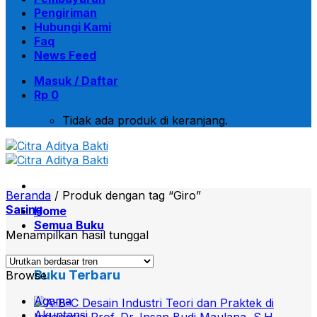
Pengiriman
Hubungi Kami
Faq
News Feed
Masuk / Daftar
Rp
0
Tidak ada produk di keranjang.
Beranda
/
Produk dengan tag “Giro”
Saring
Home
Semua Buku
Menampilkan hasil tunggal
Buku Terbaru
Browse
Agama
Akuntansi