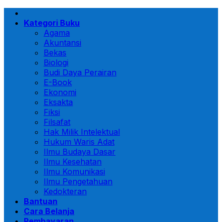
Skip
to
Kategori Buku
content
Agama
Akuntansi
Bekas
Biologi
Budi Daya Perairan
E-Book
Ekonomi
Eksakta
Fiksi
Filsafat
Hak Milik Intelektual
Hukum Waris Adat
Ilmu Budaya Dasar
Ilmu Kesehatan
Ilmu Komunikasi
Ilmu Pengetahuan
Kedokteran
Bantuan
Cara Belanja
Pembayaran