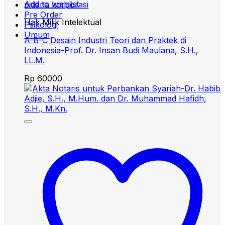
Add to wishlist
pidana korporasi
Pre Order
Hak Milik Intelektual
Psikologi
Umum
A-B-C Desain Industri Teori dan Praktek di
Indonesia-Prof. Dr. Insan Budi Maulana, S.H.,
LL.M.
Rp
60000