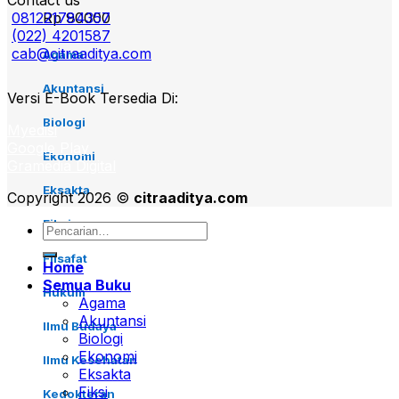
Contact us
081221784357
Rp
90000
(022) 4201587
cab@citraaditya.com
Agama
Akuntansi
Versi E-Book Tersedia Di:
Biologi
Myedisi
Google Play
Ekonomi
Gramedia Digital
Eksakta
Copyright 2026 ©
citraaditya.com
Fiksi
Pencarian
untuk:
Filsafat
Home
Semua Buku
Hukum
Agama
Akuntansi
Ilmu Budaya
Biologi
Ekonomi
Ilmu Kesehatan
Eksakta
Fiksi
Kedokteran