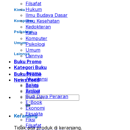
Filsafat
Hukum
Kimia
Ilmu Budaya Dasar
Ilmu Kesehatan
Komputer
Kedokteran
Psikologi
Kimia
Komputer
Umum
Psikologi
Umum
Lainnya
Lainnya
Buku Promo
Kategori Buku
Agama
Buku Promo
Akuntansi
News Feed
Bekas
Berita
Biologi
Artikel
Budi Daya Perairan
Pencarian
E-Book
untuk:
Ekonomi
Eksakta
Keranjang
Fiksi
Filsafat
Tidak ada produk di keranjang.