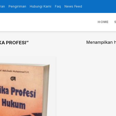
ran
Pengiriman
Hubungi Kami
Faq
News Feed
HOME
Menampilkan ha
KA PROFESI”
Add to
wishlist