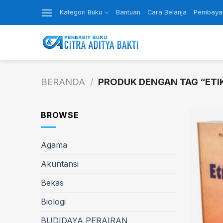
Skip
Kategori Buku
Bantuan
Cara Belanja
Pembaya
to
content
BERANDA
/
PRODUK DENGAN TAG “ETI
BROWSE
Agama
Akuntansi
Bekas
Biologi
BUDIDAYA PERAIRAN