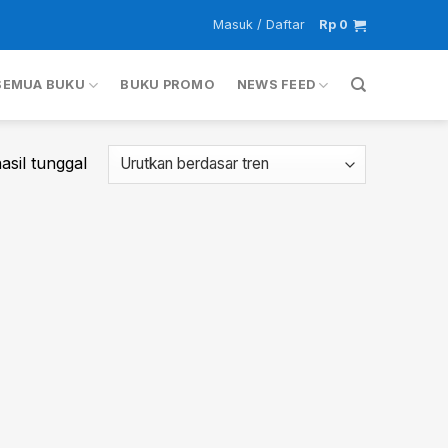
Masuk / Daftar
Rp
0
SEMUA BUKU
BUKU PROMO
NEWS FEED
sil tunggal