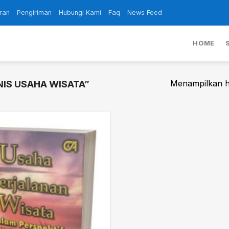
ran
Pengiriman
Hubungi Kami
Faq
News Feed
HOME
Menampilkan ha
IS USAHA WISATA”
Add to
wishlist