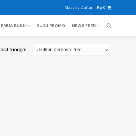
Masuk / Daftar
Rp
0
SEMUA BUKU
BUKU PROMO
NEWS FEED
sil tunggal