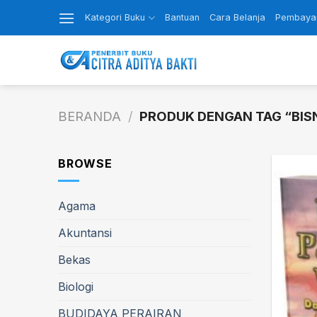
Skip
Kategori Buku
Bantuan
Cara Belanja
Pembaya
to
content
BERANDA
/
PRODUK DENGAN TAG “BISN
BROWSE
Agama
Akuntansi
Bekas
Biologi
BUDIDAYA PERAIRAN