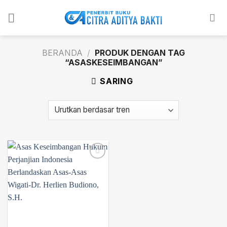
Skip
to
content
BERANDA
/
PRODUK DENGAN TAG
“ASASKESEIMBANGAN”
SARING
Add to
wishlist