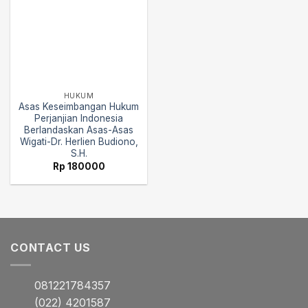
HUKUM
Asas Keseimbangan Hukum
Perjanjian Indonesia
Berlandaskan Asas-Asas
Wigati-Dr. Herlien Budiono,
S.H.
Rp
180000
CONTACT US
081221784357
(022) 4201587