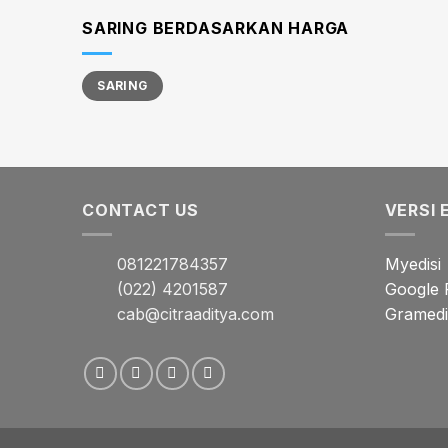
SARING BERDASARKAN HARGA
Harga
Harga
SARING
terendah
tertinggi
CONTACT US
VERSI 
081221784357
Myedisi
(022) 4201587
Google 
cab@citraaditya.com
Gramedia