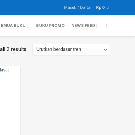
Masuk / Daftar
Rp
0
SEMUA BUKU
BUKU PROMO
NEWS FEED
ll 2 results
Add to
wishlist