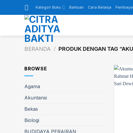
Skip
Kategori Buku
Bantuan
Cara Belanja
Pembaya
to
content
BERANDA
/
PRODUK DENGAN TAG “AK
BROWSE
Agama
Akuntansi
Bekas
Biologi
BUDIDAYA PERAIRAN