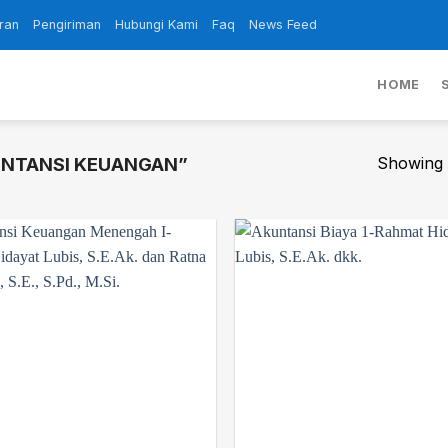
ran
Pengiriman
Hubungi Kami
Faq
News Feed
HOME
Showing a
UNTANSI KEUANGAN”
Add to
wishlist