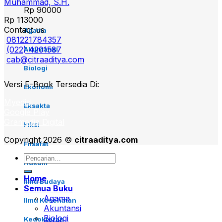
Muhammad, S.H.
Rp
90000
Rp
113000
Contact us
Agama
081221784357
(022) 4201587
Akuntansi
cab@citraaditya.com
Biologi
Versi E-Book Tersedia Di:
Ekonomi
Myedisi
Eksakta
Google Play
Gramedia Digital
Fiksi
Copyright 2026 ©
citraaditya.com
Filsafat
Pencarian
Hukum
untuk:
Home
Ilmu Budaya
Semua Buku
Agama
Ilmu Kesehatan
Akuntansi
Biologi
Kedokteran