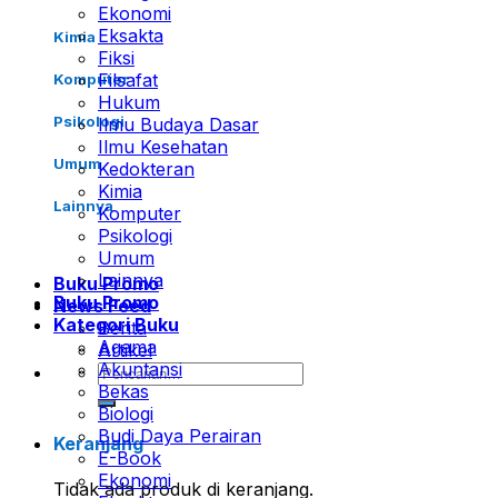
Ekonomi
Eksakta
Kimia
Fiksi
Filsafat
Komputer
Hukum
Psikologi
Ilmu Budaya Dasar
Ilmu Kesehatan
Umum
Kedokteran
Kimia
Lainnya
Komputer
Psikologi
Umum
Lainnya
Buku Promo
Buku Promo
News Feed
Kategori Buku
Berita
Agama
Artikel
Akuntansi
Pencarian
Bekas
untuk:
Biologi
Budi Daya Perairan
Keranjang
E-Book
Ekonomi
Tidak ada produk di keranjang.