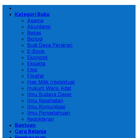
Skip
to
Kategori Buku
content
Agama
Akuntansi
Bekas
Biologi
Budi Daya Perairan
E-Book
Ekonomi
Eksakta
Fiksi
Filsafat
Hak Milik Intelektual
Hukum Waris Adat
Ilmu Budaya Dasar
Ilmu Kesehatan
Ilmu Komunikasi
Ilmu Pengetahuan
Kedokteran
Bantuan
Cara Belanja
Pembayaran