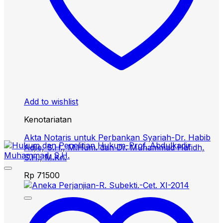
Add to wishlist
Kenotariatan
Akta Notaris untuk Perbankan Syariah-Dr. Habib
Adjie, S.H., M.Hum. dan Dr. Muhammad Hafidh,
S.H., M.Kn.
Rp
71500