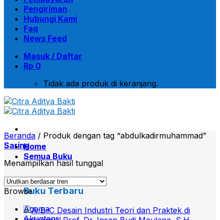
Pengiriman
Hubungi Kami
Faq
News Feed
Masuk / Daftar
Rp
0
Tidak ada produk di keranjang.
Beranda
/
Produk dengan tag “abdulkadirmuhammad”
Saring
Home
Semua Buku
Menampilkan hasil tunggal
Buku Terbaru
Browse
Agama
Akuntansi