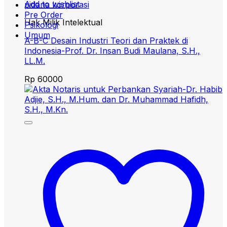
Add to wishlist
pidana korporasi
Pre Order
Hak Milik Intelektual
Psikologi
Umum
A-B-C Desain Industri Teori dan Praktek di
Indonesia-Prof. Dr. Insan Budi Maulana, S.H.,
LL.M.
Rp
60000