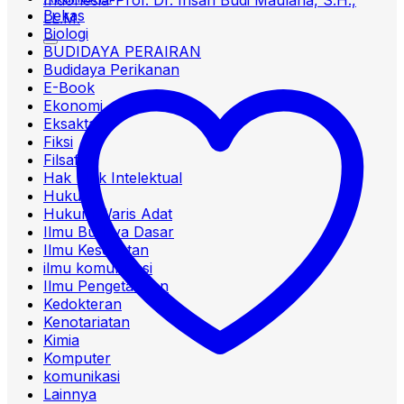
Bekas
Biologi
BUDIDAYA PERAIRAN
Budidaya Perikanan
E-Book
Ekonomi
Eksakta
Fiksi
Filsafat
Hak Milik Intelektual
Hukum
Hukum Waris Adat
Ilmu Budaya Dasar
Ilmu Kesehatan
ilmu komunikasi
Ilmu Pengetahuan
Kedokteran
Kenotariatan
Kimia
Komputer
komunikasi
Lainnya