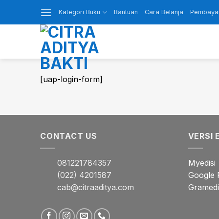
Skip
Kategori Buku
Bantuan
Cara Belanja
Pembaya
to
content
[uap-login-form]
CONTACT US
VERSI 
081221784357
Myedisi
(022) 4201587
Google 
cab@citraaditya.com
Gramedia