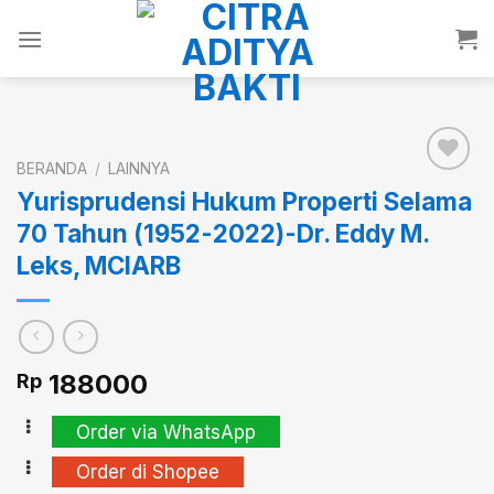
Skip
to
content
BERANDA
/
LAINNYA
Yurisprudensi Hukum Properti Selama
70 Tahun (1952-2022)-Dr. Eddy M.
Add to
wishlist
Leks, MCIARB
188000
Rp
Order via WhatsApp
Order di Shopee