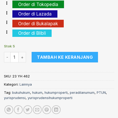
Order di Tokopedia
Order di Lazada
Order di Bukalapak
Order di Blibli
Stok 5
Kuantitas Yurisprudensi Hukum Properti Selama 70 Tahun 
TAMBAH KE KERANJANG
SKU:
23 YH 462
Kategori:
Lainnya
Tag:
bukuhukum
,
hukum
,
hukumproperti
,
peradilanumum
,
PTUN
,
yurisprudensi
,
yurisprudensihukumproperti